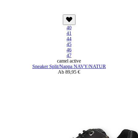
40
41
44
45
46
47
camel active
Sneaker Split/Nappa NAVY/NATUR
Ab
89,95 €