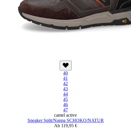
40
41
42
43
44
45
46
47
camel active
Sneaker Split/Nappa SCHOKO/NATUR
Ab
119,95 €