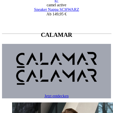
47
camel active
Sneaker Nappa SCHWARZ
Ab
149,95 €
CALAMAR
Jetzt entdecken