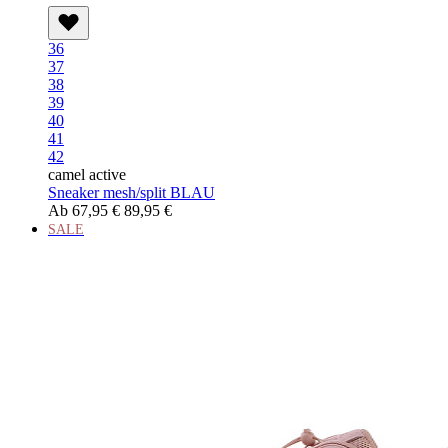
36
37
38
39
40
41
42
camel active
Sneaker mesh/split BLAU
Ab
67,95 €
89,95 €
SALE