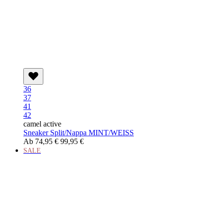
36
37
41
42
camel active
Sneaker Split/Nappa MINT/WEISS
Ab
74,95 €
99,95 €
SALE