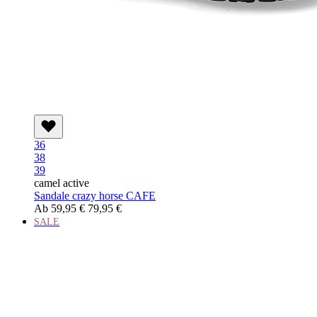
36
38
39
camel active
Sandale crazy horse CAFE
Ab
59,95 €
79,95 €
SALE