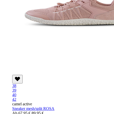
38
39
40
42
camel active
Sneaker mesh/split ROSA
Ab
67,95 €
89,95 €