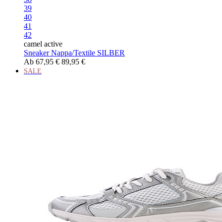
39
40
41
42
camel active
Sneaker Nappa/Textile SILBER
Ab
67,95 €
89,95 €
SALE