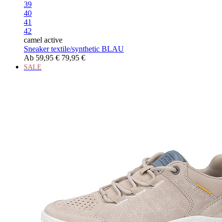
39
40
41
42
camel active
Sneaker textile/synthetic BLAU
Ab
59,95 €
79,95 €
SALE