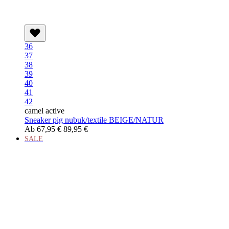
36
37
38
39
40
41
42
camel active
Sneaker pig nubuk/textile BEIGE/NATUR
Ab
67,95 €
89,95 €
SALE