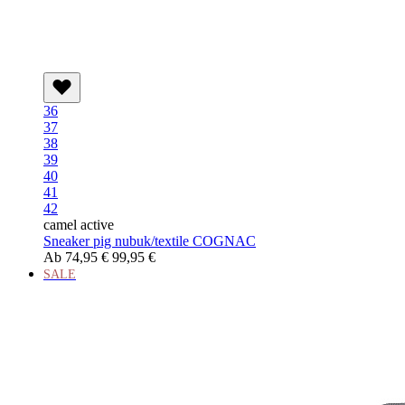
36
37
38
39
40
41
42
camel active
Sneaker pig nubuk/textile COGNAC
Ab
74,95 €
99,95 €
SALE