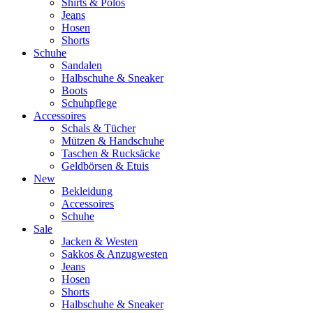
Shirts & Polos
Jeans
Hosen
Shorts
Schuhe
Sandalen
Halbschuhe & Sneaker
Boots
Schuhpflege
Accessoires
Schals & Tücher
Mützen & Handschuhe
Taschen & Rucksäcke
Geldbörsen & Etuis
New
Bekleidung
Accessoires
Schuhe
Sale
Jacken & Westen
Sakkos & Anzugwesten
Jeans
Hosen
Shorts
Halbschuhe & Sneaker