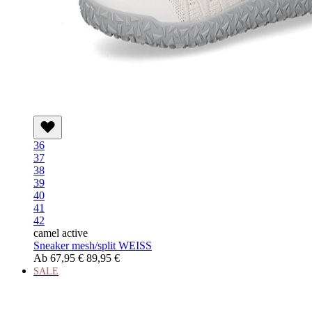
36
37
38
39
40
41
42
camel active
Sneaker mesh/split WEISS
Ab
67,95 €
89,95 €
SALE