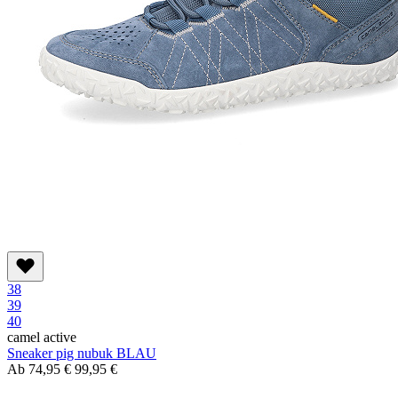
38
39
40
camel active
Sneaker pig nubuk BLAU
Ab
74,95 €
99,95 €