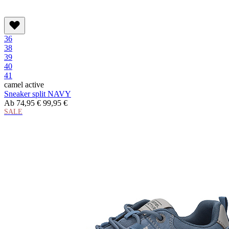
36
38
39
40
41
camel active
Sneaker split NAVY
Ab
74,95 €
99,95 €
SALE