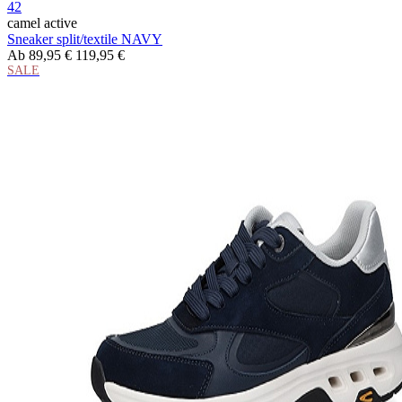
42
camel active
Sneaker split/textile NAVY
Ab
89,95 €
119,95 €
SALE