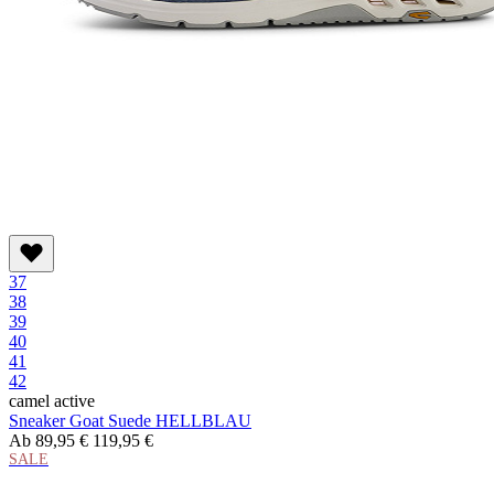
37
38
39
40
41
42
camel active
Sneaker Goat Suede HELLBLAU
Ab
89,95 €
119,95 €
SALE