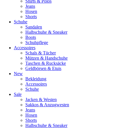
Shirts & Polos
Jeans
Hosen
Shorts
Schuhe
Sandalen
Halbschuhe & Sneaker
Boots
Schuhpflege
Accessoires
Schals & Tücher
Mützen & Handschuhe
Taschen & Rucksäcke
Geldbörsen & Etuis
New
Bekleidung
Accessoires
Schuhe
Sale
Jacken & Westen
Sakkos & Anzugwesten
Jeans
Hosen
Shorts
Halbschuhe & Sneaker