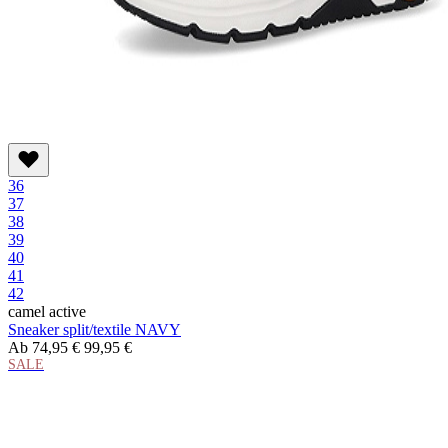
36
37
38
39
40
41
42
camel active
Sneaker split/textile NAVY
Ab
74,95 €
99,95 €
SALE