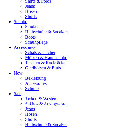
Shirts & Polos
Jeans
Hosen
Shorts
Schuhe
Sandalen
Halbschuhe & Sneaker
Boots
Schuhpflege
Accessoires
Schals & Tücher
Mützen & Handschuhe
Taschen & Rucksäcke
Geldbörsen & Etuis
New
Bekleidung
Accessoires
Schuhe
Sale
Jacken & Westen
Sakkos & Anzugwesten
Jeans
Hosen
Shorts
Halbschuhe & Sneaker