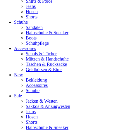
Shirts & Polos
Jeans
Hosen
Shorts
Schuhe
Sandalen
Halbschuhe & Sneaker
Boots
Schuhpflege
Accessoires
Schals & Tücher
Mützen & Handschuhe
Taschen & Rucksäcke
Geldbörsen & Etuis
New
Bekleidung
Accessoires
Schuhe
Sale
Jacken & Westen
Sakkos & Anzugwesten
Jeans
Hosen
Shorts
Halbschuhe & Sneaker