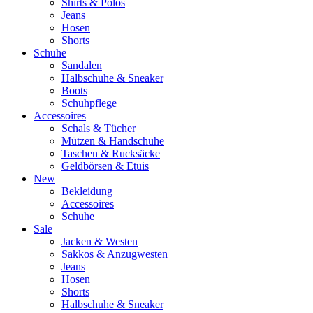
Shirts & Polos
Jeans
Hosen
Shorts
Schuhe
Sandalen
Halbschuhe & Sneaker
Boots
Schuhpflege
Accessoires
Schals & Tücher
Mützen & Handschuhe
Taschen & Rucksäcke
Geldbörsen & Etuis
New
Bekleidung
Accessoires
Schuhe
Sale
Jacken & Westen
Sakkos & Anzugwesten
Jeans
Hosen
Shorts
Halbschuhe & Sneaker