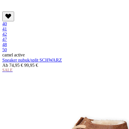
40
41
42
47
48
50
camel active
Sneaker nubuk/split SCHWARZ
Ab
74,95 €
99,95 €
SALE