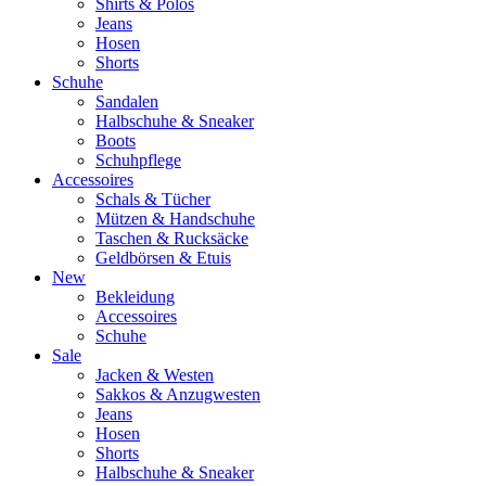
Shirts & Polos
Jeans
Hosen
Shorts
Schuhe
Sandalen
Halbschuhe & Sneaker
Boots
Schuhpflege
Accessoires
Schals & Tücher
Mützen & Handschuhe
Taschen & Rucksäcke
Geldbörsen & Etuis
New
Bekleidung
Accessoires
Schuhe
Sale
Jacken & Westen
Sakkos & Anzugwesten
Jeans
Hosen
Shorts
Halbschuhe & Sneaker