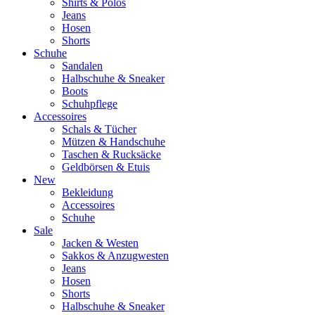
Shirts & Polos
Jeans
Hosen
Shorts
Schuhe
Sandalen
Halbschuhe & Sneaker
Boots
Schuhpflege
Accessoires
Schals & Tücher
Mützen & Handschuhe
Taschen & Rucksäcke
Geldbörsen & Etuis
New
Bekleidung
Accessoires
Schuhe
Sale
Jacken & Westen
Sakkos & Anzugwesten
Jeans
Hosen
Shorts
Halbschuhe & Sneaker