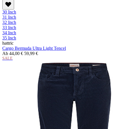
30 Inch
31 Inch
32 Inch
33 Inch
34 Inch
35 Inch
hattric
Cargo Bermuda Ultra Light Tencel
Ab
44,00 €
59,99 €
SALE