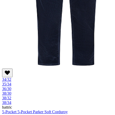
34/32
35/34
36/30
38/30
38/32
38/34
hattric
5-Pocket 5-Pocket Parker Soft Corduroy