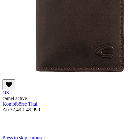
OS
camel active
Kombibörse Thai
Ab
32,49 €
49,99 €
Press to skip carousel