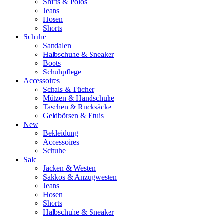
Shirts & Polos
Jeans
Hosen
Shorts
Schuhe
Sandalen
Halbschuhe & Sneaker
Boots
Schuhpflege
Accessoires
Schals & Tücher
Mützen & Handschuhe
Taschen & Rucksäcke
Geldbörsen & Etuis
New
Bekleidung
Accessoires
Schuhe
Sale
Jacken & Westen
Sakkos & Anzugwesten
Jeans
Hosen
Shorts
Halbschuhe & Sneaker