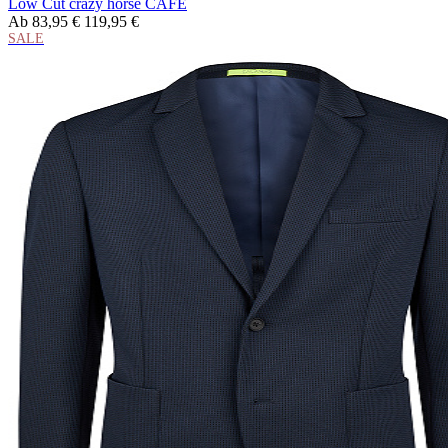
Low Cut crazy horse CAFE
Ab
83,95 €
119,95 €
SALE