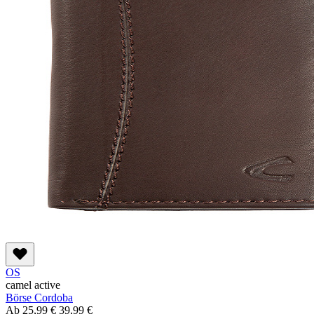
OS
camel active
Börse Cordoba
Ab
25,99 €
39,99 €