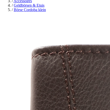
/
Accessoires
/
Geldbörsen & Etuis
/
Börse Cordoba klein