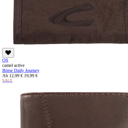
OS
camel active
Börse Daily Journey
Ab
12,99 €
19,99 €
SALE