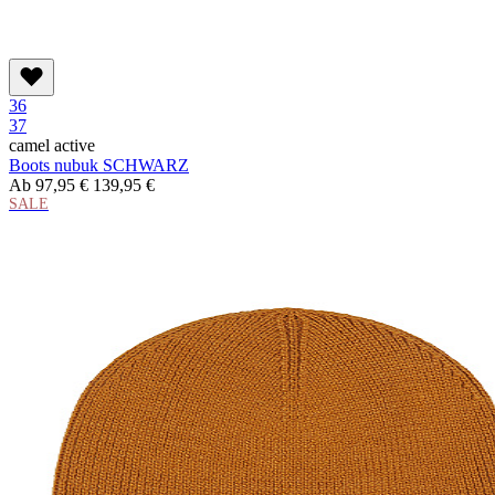
36
37
camel active
Boots nubuk SCHWARZ
Ab
97,95 €
139,95 €
SALE