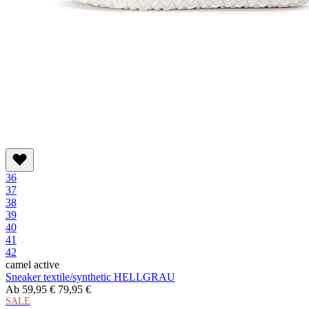
36
37
38
39
40
41
42
camel active
Sneaker textile/synthetic HELLGRAU
Ab
59,95 €
79,95 €
SALE