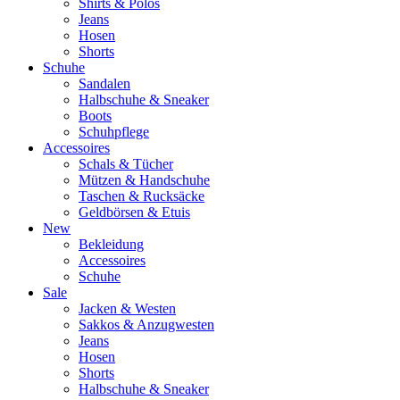
Shirts & Polos
Jeans
Hosen
Shorts
Schuhe
Sandalen
Halbschuhe & Sneaker
Boots
Schuhpflege
Accessoires
Schals & Tücher
Mützen & Handschuhe
Taschen & Rucksäcke
Geldbörsen & Etuis
New
Bekleidung
Accessoires
Schuhe
Sale
Jacken & Westen
Sakkos & Anzugwesten
Jeans
Hosen
Shorts
Halbschuhe & Sneaker