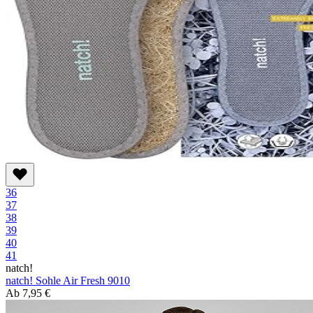
36
37
38
39
40
41
natch!
natch! Sohle Air Fresh 9010
Ab
7,95 €