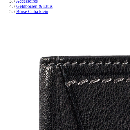
/
Accessoires
/
Geldbörsen & Etuis
/
Börse Cuba klein