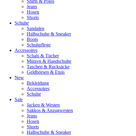
Shirts & Polos
Jeans
Hosen
Shorts
Schuhe
Sandalen
Halbschuhe & Sneaker
Boots
Schuhpflege
Accessoires
Schals & Tücher
Mützen & Handschuhe
Taschen & Rucksäcke
Geldbörsen & Etuis
New
Bekleidung
Accessoires
Schuhe
Sale
Jacken & Westen
Sakkos & Anzugwesten
Jeans
Hosen
Shorts
Halbschuhe & Sneaker