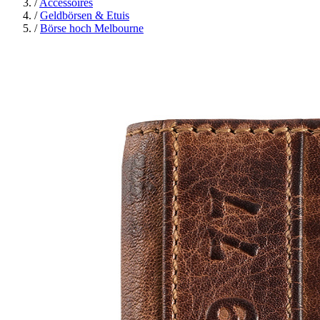
/
Accessoires
/
Geldbörsen & Etuis
/
Börse hoch Melbourne