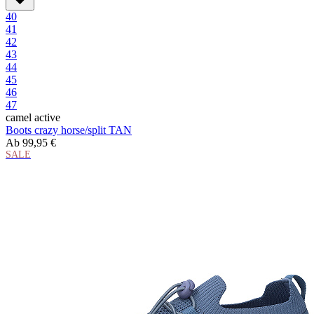
40
41
42
43
44
45
46
47
camel active
Boots crazy horse/split TAN
Ab
99,95 €
SALE