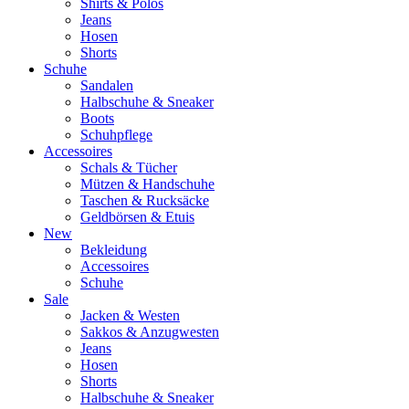
Shirts & Polos
Jeans
Hosen
Shorts
Schuhe
Sandalen
Halbschuhe & Sneaker
Boots
Schuhpflege
Accessoires
Schals & Tücher
Mützen & Handschuhe
Taschen & Rucksäcke
Geldbörsen & Etuis
New
Bekleidung
Accessoires
Schuhe
Sale
Jacken & Westen
Sakkos & Anzugwesten
Jeans
Hosen
Shorts
Halbschuhe & Sneaker