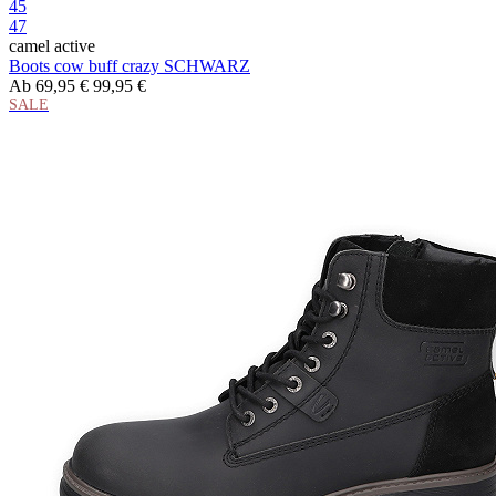
45
47
camel active
Boots cow buff crazy SCHWARZ
Ab
69,95 €
99,95 €
SALE