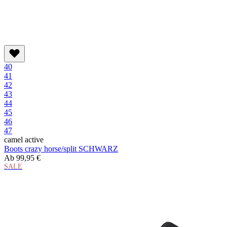
40
41
42
43
44
45
46
47
camel active
Boots crazy horse/split SCHWARZ
Ab
99,95 €
SALE