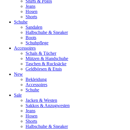
Shirts & Polos
Jeans
Hosen
Shorts
Schuhe
Sandalen
Halbschuhe & Sneaker
Boots
Schuhpflege
Accessoires
Schals & Tücher
Mützen & Handschuhe
Taschen & Rucksäcke
Geldbörsen & Etuis
New
Bekleidung
Accessoires
Schuhe
Sale
Jacken & Westen
Sakkos & Anzugwesten
Jeans
Hosen
Shorts
Halbschuhe & Sneaker