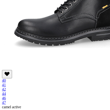
40
41
42
44
46
47
camel active