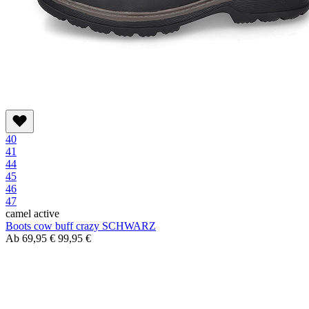
40
41
44
45
46
47
camel active
Boots cow buff crazy SCHWARZ
Ab
69,95 €
99,95 €