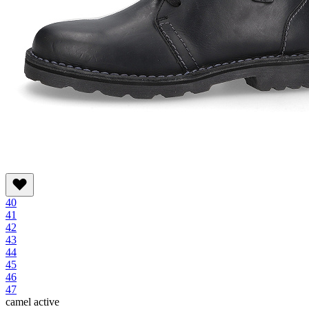
40
41
42
43
44
45
46
47
camel active