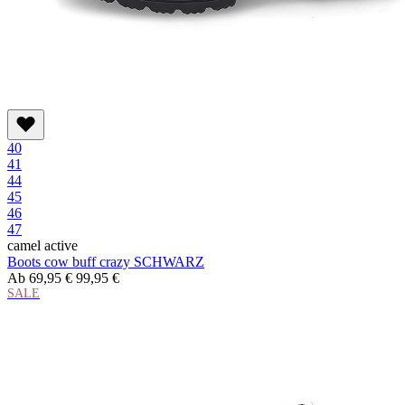
40
41
44
45
46
47
camel active
Boots cow buff crazy SCHWARZ
Ab
69,95 €
99,95 €
SALE