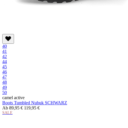
40
41
42
44
45
46
47
48
49
50
camel active
Boots Tumbled Nubuk SCHWARZ
Ab
89,95 €
119,95 €
SALE