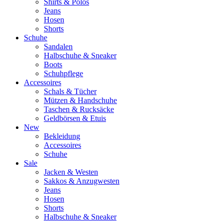
Shirts & Polos
Jeans
Hosen
Shorts
Schuhe
Sandalen
Halbschuhe & Sneaker
Boots
Schuhpflege
Accessoires
Schals & Tücher
Mützen & Handschuhe
Taschen & Rucksäcke
Geldbörsen & Etuis
New
Bekleidung
Accessoires
Schuhe
Sale
Jacken & Westen
Sakkos & Anzugwesten
Jeans
Hosen
Shorts
Halbschuhe & Sneaker