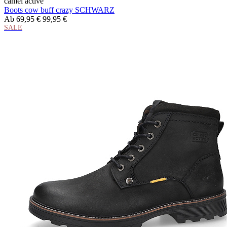
camel active
Boots cow buff crazy SCHWARZ
Ab
69,95 €
99,95 €
SALE