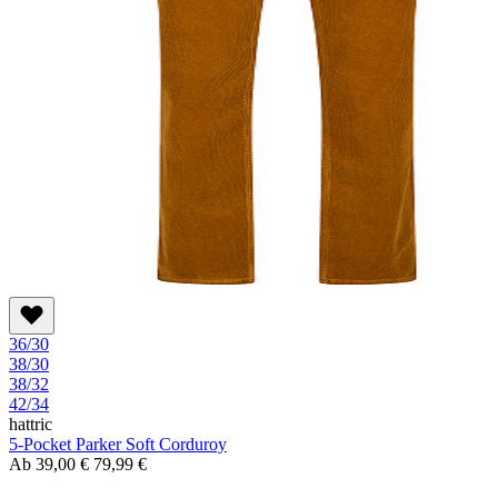
36/30
38/30
38/32
42/34
hattric
5-Pocket Parker Soft Corduroy
Ab
39,00 €
79,99 €