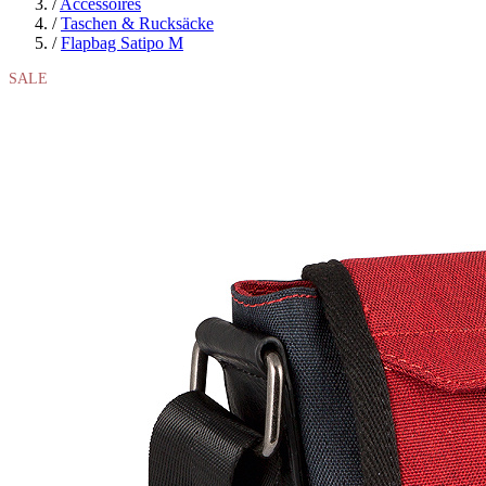
/
Accessoires
/
Taschen & Rucksäcke
/
Flapbag Satipo M
SALE