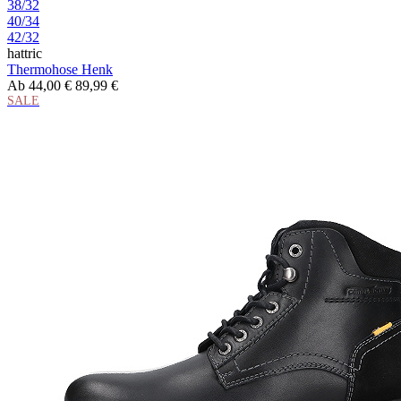
38/32
40/34
42/32
hattric
Thermohose Henk
Ab
44,00 €
89,99 €
SALE