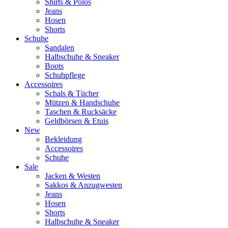
Shirts & Polos
Jeans
Hosen
Shorts
Schuhe
Sandalen
Halbschuhe & Sneaker
Boots
Schuhpflege
Accessoires
Schals & Tücher
Mützen & Handschuhe
Taschen & Rucksäcke
Geldbörsen & Etuis
New
Bekleidung
Accessoires
Schuhe
Sale
Jacken & Westen
Sakkos & Anzugwesten
Jeans
Hosen
Shorts
Halbschuhe & Sneaker