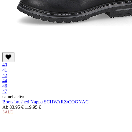
40
41
42
44
46
47
camel active
Boots brushed Nappa SCHWARZ/COGNAC
Ab
83,95 €
119,95 €
SALE