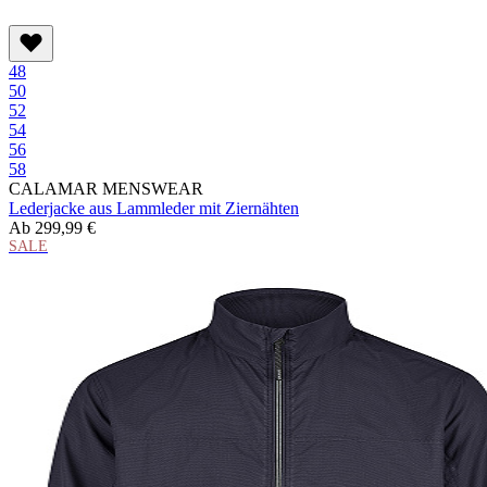
48
50
52
54
56
58
CALAMAR MENSWEAR
Lederjacke aus Lammleder mit Ziernähten
Ab
299,99 €
SALE