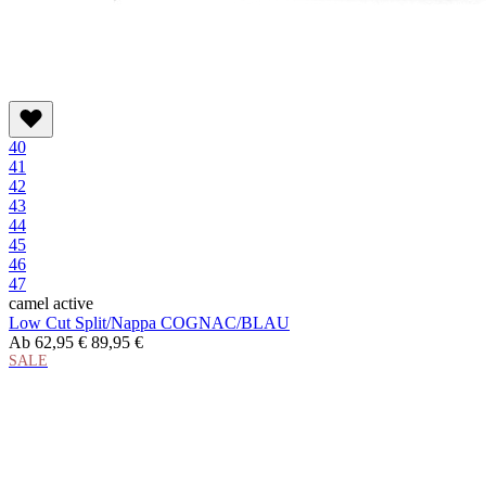
40
41
42
43
44
45
46
47
camel active
Low Cut Split/Nappa COGNAC/BLAU
Ab
62,95 €
89,95 €
SALE