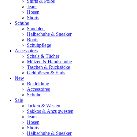
Shirts & Polos
Jeans
Hosen
Shorts
Schuhe
Sandalen
Halbschuhe & Sneaker
Boots
Schuhpflege
Accessoires
Schals & Tücher
Mützen & Handschuhe
Taschen & Rucksäcke
Geldbörsen & Etuis
New
Bekleidung
Accessoires
Schuhe
Sale
Jacken & Westen
Sakkos & Anzugwesten
Jeans
Hosen
Shorts
Halbschuhe & Sneaker