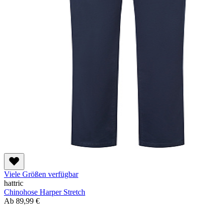
Viele Größen verfügbar
hattric
Chinohose Harper Stretch
Ab
89,99 €