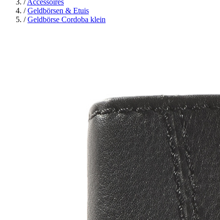
/
Accessoires
/
Geldbörsen & Etuis
/
Geldbörse Cordoba klein