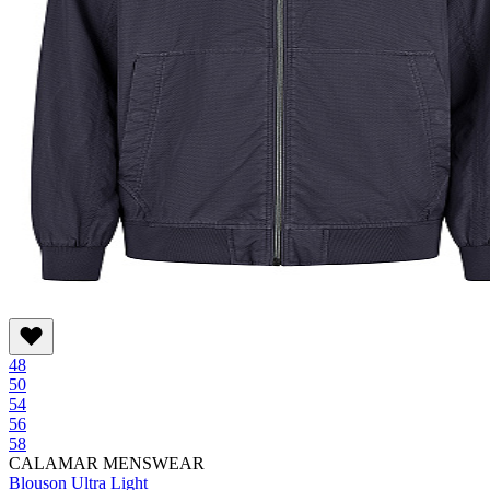
48
50
54
56
58
CALAMAR MENSWEAR
Blouson Ultra Light