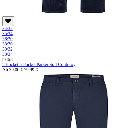
34/32
35/34
36/30
38/30
38/32
38/34
hattric
5-Pocket 5-Pocket Parker Soft Corduroy
Ab
39,00 €
79,99 €