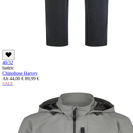
40/32
hattric
Chinohose Harvey
Ab
44,00 €
89,99 €
SALE