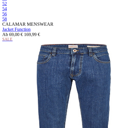
52
54
56
58
CALAMAR MENSWEAR
Jacket Function
Ab
69,00 €
169,99 €
SALE