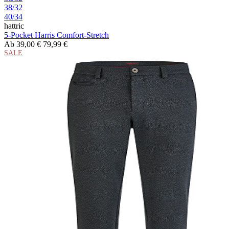
38/32
40/34
hattric
5-Pocket Harris Comfort-Stretch
Ab
39,00 €
79,99 €
SALE