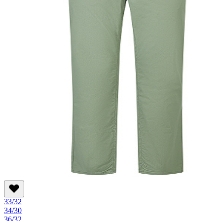
33/32
34/30
36/32