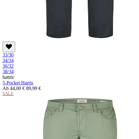
33/30
34/34
36/32
38/34
hattric
5-Pocket Harris
Ab
44,00 €
89,99 €
SALE