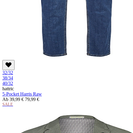
32/32
38/34
40/32
hattric
5-Pocket Harris Raw
Ab
39,99 €
79,99 €
SALE