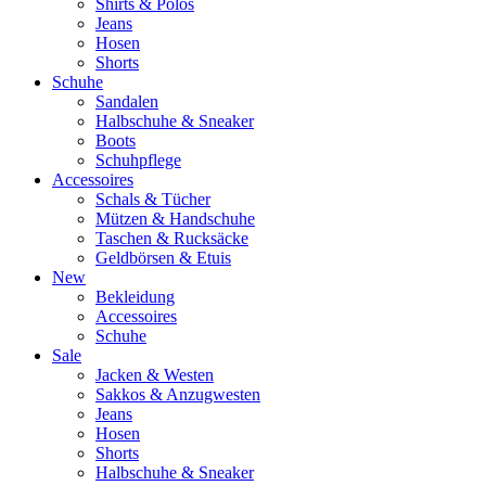
Shirts & Polos
Jeans
Hosen
Shorts
Schuhe
Sandalen
Halbschuhe & Sneaker
Boots
Schuhpflege
Accessoires
Schals & Tücher
Mützen & Handschuhe
Taschen & Rucksäcke
Geldbörsen & Etuis
New
Bekleidung
Accessoires
Schuhe
Sale
Jacken & Westen
Sakkos & Anzugwesten
Jeans
Hosen
Shorts
Halbschuhe & Sneaker