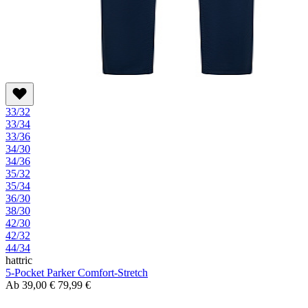
33/32
33/34
33/36
34/30
34/36
35/32
35/34
36/30
38/30
42/30
42/32
44/34
hattric
5-Pocket Parker Comfort-Stretch
Ab
39,00 €
79,99 €