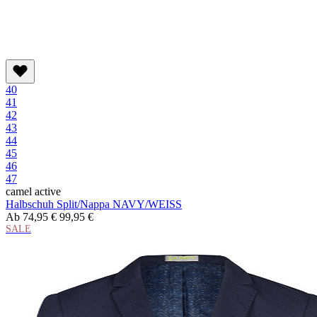
40
41
42
43
44
45
46
47
camel active
Halbschuh Split/Nappa NAVY/WEISS
Ab
74,95 €
99,95 €
SALE