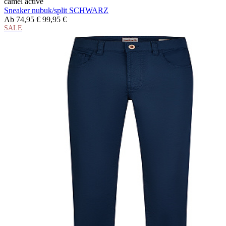
camel active
Sneaker nubuk/split SCHWARZ
Ab
74,95 €
99,95 €
SALE