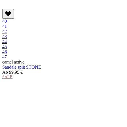
40
41
42
43
44
45
46
47
camel active
Sandale split STONE
Ab
99,95 €
SALE