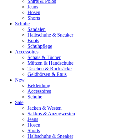
Shirts & Polos
Jeans
Hosen
Shorts
Schuhe
Sandalen
Halbschuhe & Sneaker
Boots
Schuhpflege
Accessoires
Schals & Tücher
Mützen & Handschuhe
Taschen & Rucksäcke
Geldbörsen & Etuis
New
Bekleidung
Accessoires
Schuhe
Sale
Jacken & Westen
Sakkos & Anzugwesten
Jeans
Hosen
Shorts
Halbschuhe & Sneaker