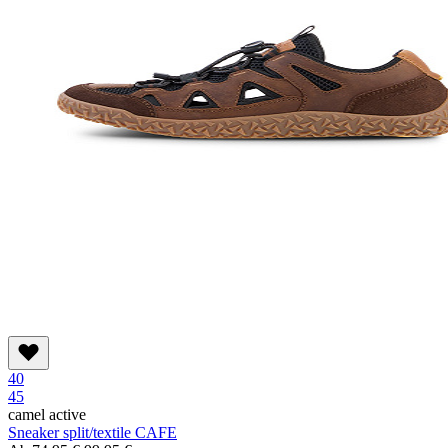
40
45
camel active
Sneaker split/textile CAFE