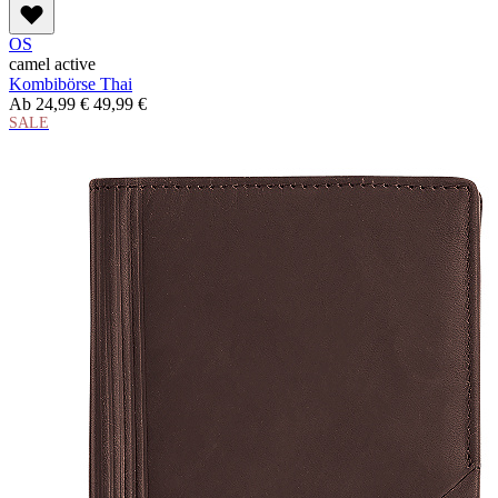
OS
camel active
Kombibörse Thai
Ab
24,99 €
49,99 €
SALE