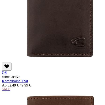
OS
camel active
Kombibörse Thai
Ab
32,49 €
49,99 €
SALE