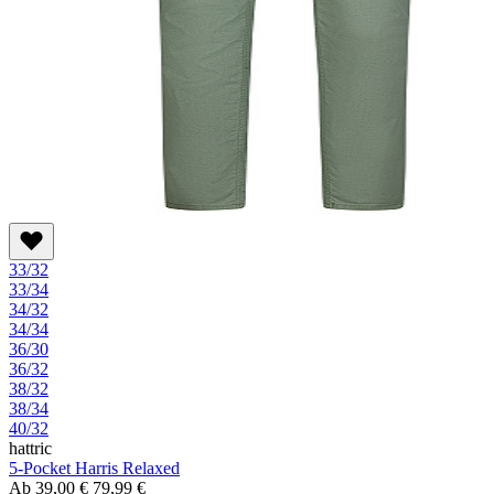
33/32
33/34
34/32
34/34
36/30
36/32
38/32
38/34
40/32
hattric
5-Pocket Harris Relaxed
Ab
39,00 €
79,99 €