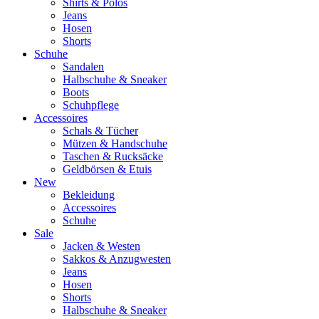
Shirts & Polos
Jeans
Hosen
Shorts
Schuhe
Sandalen
Halbschuhe & Sneaker
Boots
Schuhpflege
Accessoires
Schals & Tücher
Mützen & Handschuhe
Taschen & Rucksäcke
Geldbörsen & Etuis
New
Bekleidung
Accessoires
Schuhe
Sale
Jacken & Westen
Sakkos & Anzugwesten
Jeans
Hosen
Shorts
Halbschuhe & Sneaker