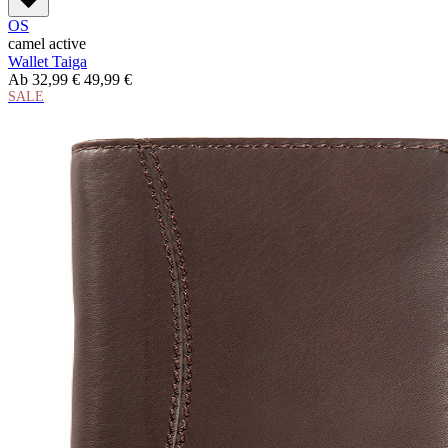
OS
camel active
Wallet Taiga
Ab
32,99 €
49,99 €
SALE