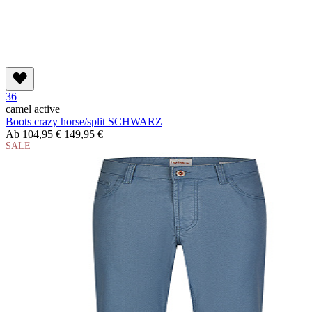
36
camel active
Boots crazy horse/split SCHWARZ
Ab
104,95 €
149,95 €
SALE