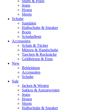
Shirts & Polos
Jeans
Hosen
Shorts
Schuhe
Sandalen
Halbschuhe & Sneaker
Boots
Schuhpflege
Accessoires
Schals & Tücher
Mützen & Handschuhe
Taschen & Rucksäcke
Geldbörsen & Etuis
New
Bekleidung
Accessoires
Schuhe
Sale
Jacken & Westen
Sakkos & Anzugwesten
Jeans
Hosen
Shorts
Halbschuhe & Sneaker