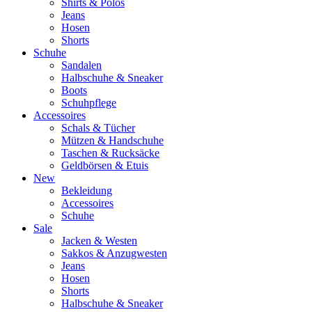
Shirts & Polos
Jeans
Hosen
Shorts
Schuhe
Sandalen
Halbschuhe & Sneaker
Boots
Schuhpflege
Accessoires
Schals & Tücher
Mützen & Handschuhe
Taschen & Rucksäcke
Geldbörsen & Etuis
New
Bekleidung
Accessoires
Schuhe
Sale
Jacken & Westen
Sakkos & Anzugwesten
Jeans
Hosen
Shorts
Halbschuhe & Sneaker