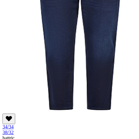
34/34
38/32
hattric