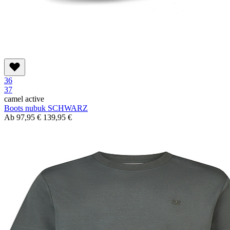
36
37
camel active
Boots nubuk SCHWARZ
Ab
97,95 €
139,95 €