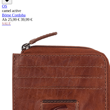
OS
camel active
Börse Cordoba
Ab
25,99 €
39,99 €
SALE