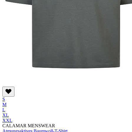
S
M
L
XL
XXL
CALAMAR MENSWEAR
Atmungsaktives Baumwoll-T-Shirt