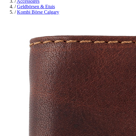
/
Accessoires
/
Geldbörsen & Etuis
/
Kombi Börse Calgary