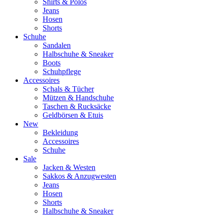
Shirts & Polos
Jeans
Hosen
Shorts
Schuhe
Sandalen
Halbschuhe & Sneaker
Boots
Schuhpflege
Accessoires
Schals & Tücher
Mützen & Handschuhe
Taschen & Rucksäcke
Geldbörsen & Etuis
New
Bekleidung
Accessoires
Schuhe
Sale
Jacken & Westen
Sakkos & Anzugwesten
Jeans
Hosen
Shorts
Halbschuhe & Sneaker