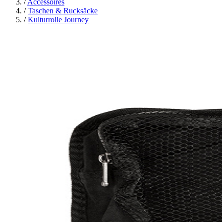
/
Accessoires
/
Taschen & Rucksäcke
/
Kulturrolle Journey