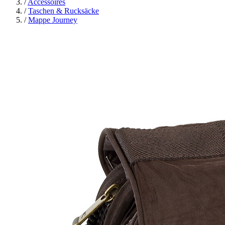
/
Accessoires
/
Taschen & Rucksäcke
/
Mappe Journey