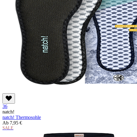
36
natch!
natch! Thermosohle
Ab
7,95 €
SALE