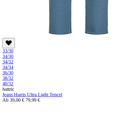
33/30
34/30
34/32
34/34
36/30
38/32
40/32
hattric
Jeans Harris Ultra Light Tencel
Ab
39,00 €
79,99 €