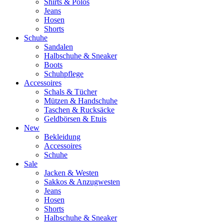
Shirts & Polos
Jeans
Hosen
Shorts
Schuhe
Sandalen
Halbschuhe & Sneaker
Boots
Schuhpflege
Accessoires
Schals & Tücher
Mützen & Handschuhe
Taschen & Rucksäcke
Geldbörsen & Etuis
New
Bekleidung
Accessoires
Schuhe
Sale
Jacken & Westen
Sakkos & Anzugwesten
Jeans
Hosen
Shorts
Halbschuhe & Sneaker