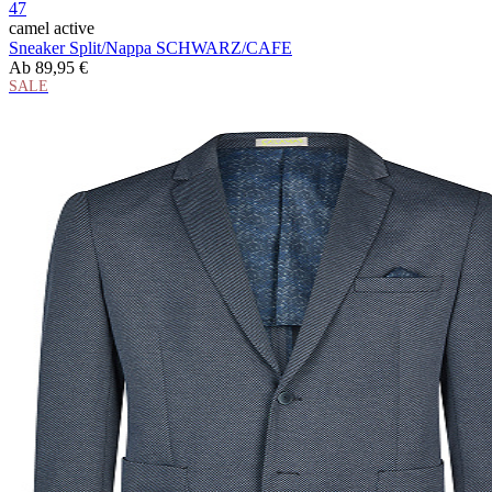
47
camel active
Sneaker Split/Nappa SCHWARZ/CAFE
Ab
89,95 €
SALE