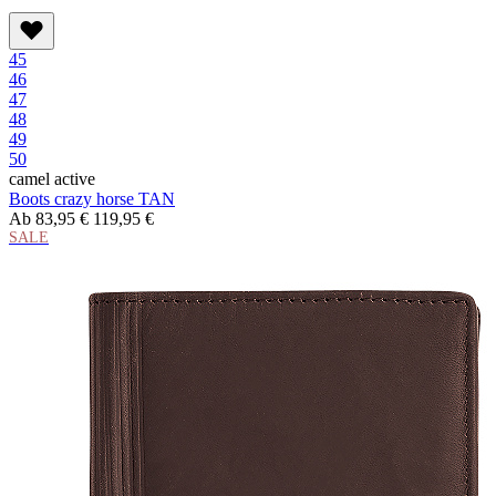
45
46
47
48
49
50
camel active
Boots crazy horse TAN
Ab
83,95 €
119,95 €
SALE