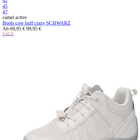
41
45
47
camel active
Boots cow buff crazy SCHWARZ
Ab
69,95 €
99,95 €
SALE