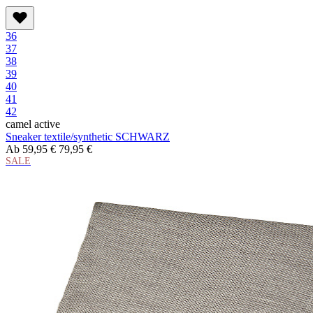
36
37
38
39
40
41
42
camel active
Sneaker textile/synthetic SCHWARZ
Ab
59,95 €
79,95 €
SALE