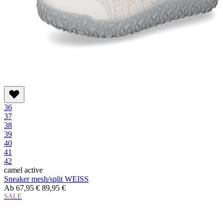
36
37
38
39
40
41
42
camel active
Sneaker mesh/split WEISS
Ab
67,95 €
89,95 €
SALE