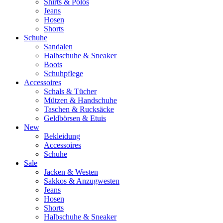
Shirts & Polos
Jeans
Hosen
Shorts
Schuhe
Sandalen
Halbschuhe & Sneaker
Boots
Schuhpflege
Accessoires
Schals & Tücher
Mützen & Handschuhe
Taschen & Rucksäcke
Geldbörsen & Etuis
New
Bekleidung
Accessoires
Schuhe
Sale
Jacken & Westen
Sakkos & Anzugwesten
Jeans
Hosen
Shorts
Halbschuhe & Sneaker