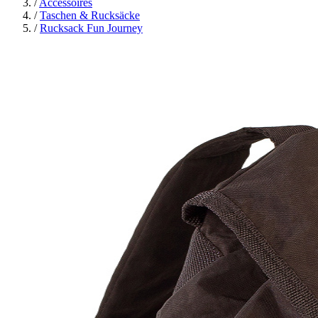
/
Accessoires
/
Taschen & Rucksäcke
/
Rucksack Fun Journey