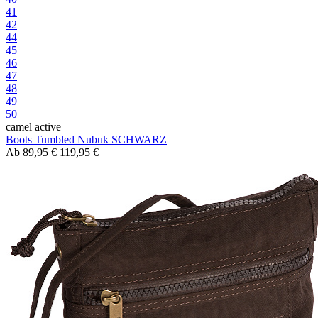
41
42
44
45
46
47
48
49
50
camel active
Boots Tumbled Nubuk SCHWARZ
Ab
89,95 €
119,95 €