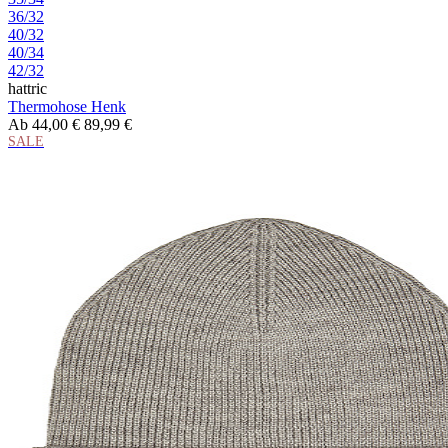
36/32
40/32
40/34
42/32
hattric
Thermohose Henk
Ab
44,00 €
89,99 €
SALE