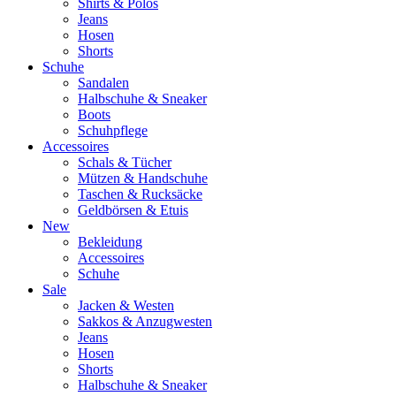
Shirts & Polos
Jeans
Hosen
Shorts
Schuhe
Sandalen
Halbschuhe & Sneaker
Boots
Schuhpflege
Accessoires
Schals & Tücher
Mützen & Handschuhe
Taschen & Rucksäcke
Geldbörsen & Etuis
New
Bekleidung
Accessoires
Schuhe
Sale
Jacken & Westen
Sakkos & Anzugwesten
Jeans
Hosen
Shorts
Halbschuhe & Sneaker