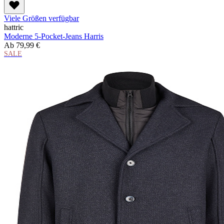
Viele Größen verfügbar
hattric
Moderne 5-Pocket-Jeans Harris
Ab
79,99 €
SALE