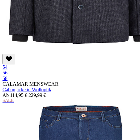
54
56
58
CALAMAR MENSWEAR
Cabanjacke in Wolloptik
Ab
114,95 €
229,99 €
SALE