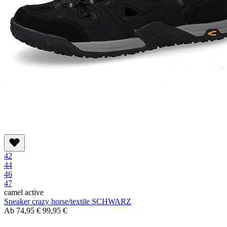
42
44
46
47
camel active
Sneaker crazy horse/textile SCHWARZ
Ab
74,95 €
99,95 €