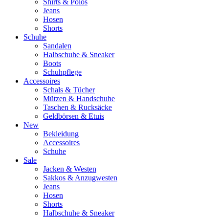
Shirts & Polos
Jeans
Hosen
Shorts
Schuhe
Sandalen
Halbschuhe & Sneaker
Boots
Schuhpflege
Accessoires
Schals & Tücher
Mützen & Handschuhe
Taschen & Rucksäcke
Geldbörsen & Etuis
New
Bekleidung
Accessoires
Schuhe
Sale
Jacken & Westen
Sakkos & Anzugwesten
Jeans
Hosen
Shorts
Halbschuhe & Sneaker