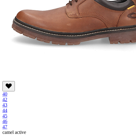
40
42
43
44
45
46
47
camel active