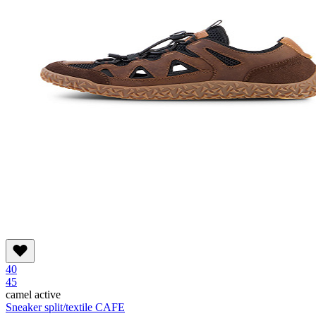
40
45
camel active
Sneaker split/textile CAFE