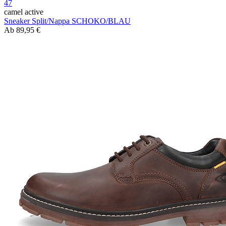
47
camel active
Sneaker Split/Nappa SCHOKO/BLAU
Ab
89,95 €