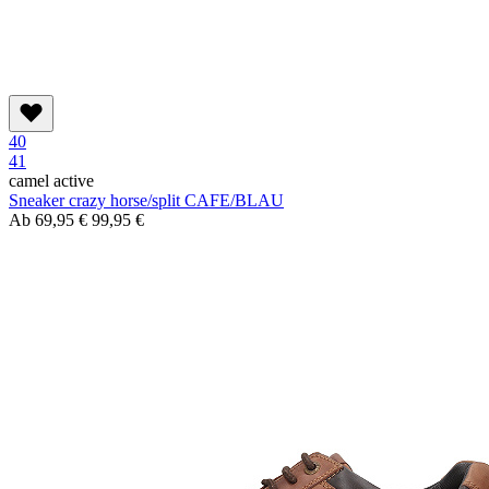
40
41
camel active
Sneaker crazy horse/split CAFE/BLAU
Ab
69,95 €
99,95 €