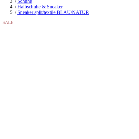
/
Schuhe
/
Halbschuhe & Sneaker
/
Sneaker split/textile BLAU/NATUR
SALE