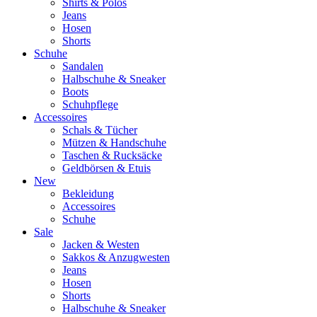
Shirts & Polos
Jeans
Hosen
Shorts
Schuhe
Sandalen
Halbschuhe & Sneaker
Boots
Schuhpflege
Accessoires
Schals & Tücher
Mützen & Handschuhe
Taschen & Rucksäcke
Geldbörsen & Etuis
New
Bekleidung
Accessoires
Schuhe
Sale
Jacken & Westen
Sakkos & Anzugwesten
Jeans
Hosen
Shorts
Halbschuhe & Sneaker