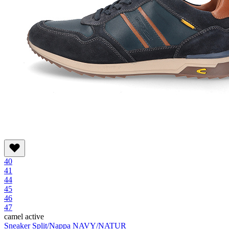
40
41
44
45
46
47
camel active
Sneaker Split/Nappa NAVY/NATUR