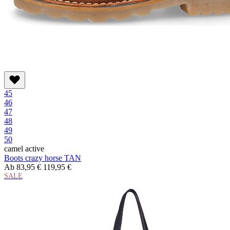
45
46
47
48
49
50
camel active
Boots crazy horse TAN
Ab
83,95 €
119,95 €
SALE