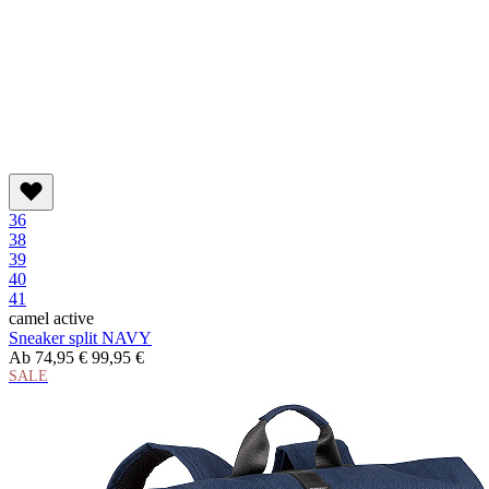
36
38
39
40
41
camel active
Sneaker split NAVY
Ab
74,95 €
99,95 €
SALE