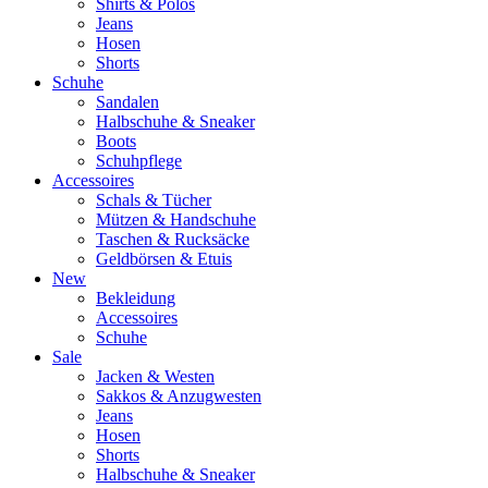
Shirts & Polos
Jeans
Hosen
Shorts
Schuhe
Sandalen
Halbschuhe & Sneaker
Boots
Schuhpflege
Accessoires
Schals & Tücher
Mützen & Handschuhe
Taschen & Rucksäcke
Geldbörsen & Etuis
New
Bekleidung
Accessoires
Schuhe
Sale
Jacken & Westen
Sakkos & Anzugwesten
Jeans
Hosen
Shorts
Halbschuhe & Sneaker