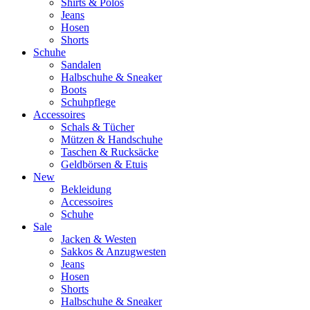
Shirts & Polos
Jeans
Hosen
Shorts
Schuhe
Sandalen
Halbschuhe & Sneaker
Boots
Schuhpflege
Accessoires
Schals & Tücher
Mützen & Handschuhe
Taschen & Rucksäcke
Geldbörsen & Etuis
New
Bekleidung
Accessoires
Schuhe
Sale
Jacken & Westen
Sakkos & Anzugwesten
Jeans
Hosen
Shorts
Halbschuhe & Sneaker