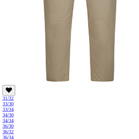
31/32
33/30
33/34
34/30
34/34
36/30
36/32
36/34