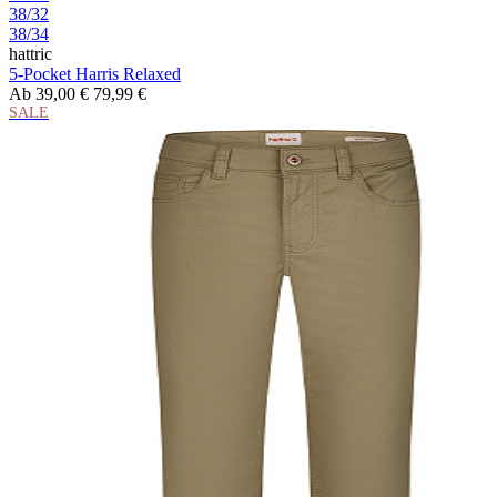
38/32
38/34
hattric
5-Pocket Harris Relaxed
Ab
39,00 €
79,99 €
SALE