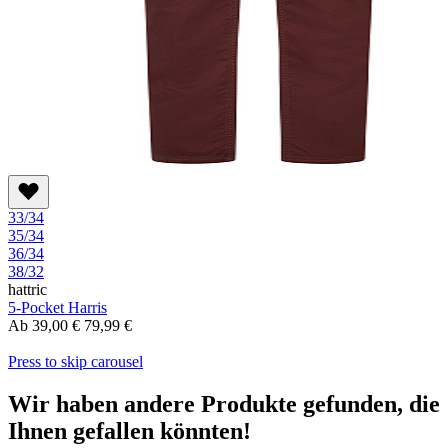
33/34
35/34
36/34
38/32
hattric
5-Pocket Harris
Ab
39,00 €
79,99 €
Press to skip carousel
Wir haben andere Produkte gefunden, die
Ihnen gefallen könnten!