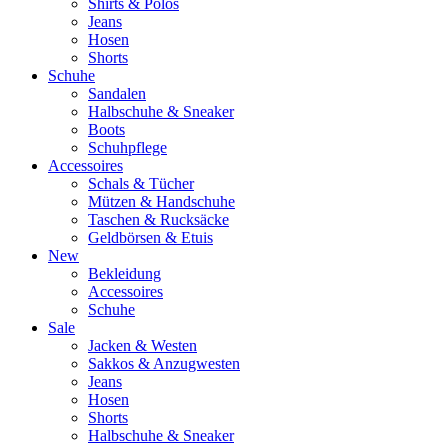
Shirts & Polos
Jeans
Hosen
Shorts
Schuhe
Sandalen
Halbschuhe & Sneaker
Boots
Schuhpflege
Accessoires
Schals & Tücher
Mützen & Handschuhe
Taschen & Rucksäcke
Geldbörsen & Etuis
New
Bekleidung
Accessoires
Schuhe
Sale
Jacken & Westen
Sakkos & Anzugwesten
Jeans
Hosen
Shorts
Halbschuhe & Sneaker