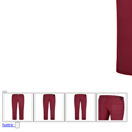
hattric