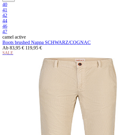
40
41
42
44
46
47
camel active
Boots brushed Nappa SCHWARZ/COGNAC
Ab
83,95 €
119,95 €
SALE