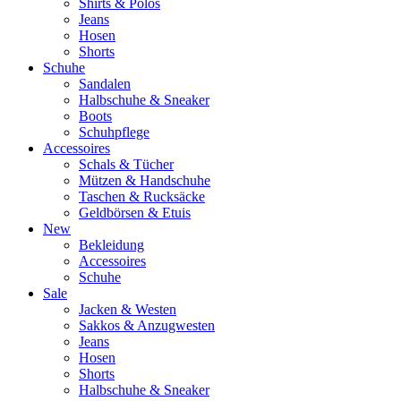
Shirts & Polos
Jeans
Hosen
Shorts
Schuhe
Sandalen
Halbschuhe & Sneaker
Boots
Schuhpflege
Accessoires
Schals & Tücher
Mützen & Handschuhe
Taschen & Rucksäcke
Geldbörsen & Etuis
New
Bekleidung
Accessoires
Schuhe
Sale
Jacken & Westen
Sakkos & Anzugwesten
Jeans
Hosen
Shorts
Halbschuhe & Sneaker