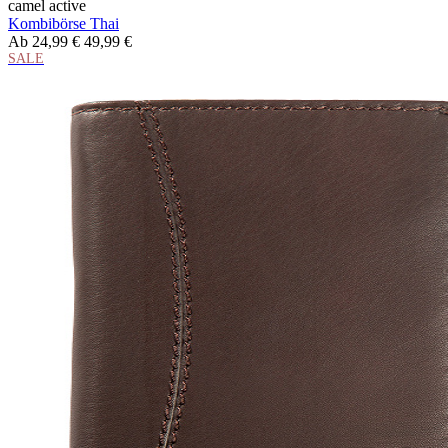
camel active
Kombibörse Thai
Ab
24,99 €
49,99 €
SALE