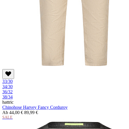
33/30
34/30
36/32
38/34
hattric
Chinohose Harvey Fancy Corduroy
Ab
44,00 €
89,99 €
SALE