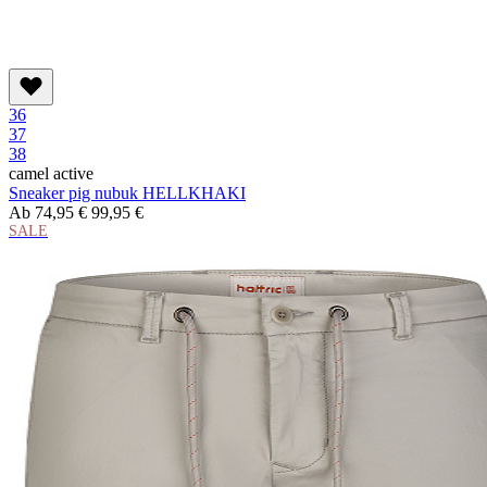
36
37
38
camel active
Sneaker pig nubuk HELLKHAKI
Ab
74,95 €
99,95 €
SALE