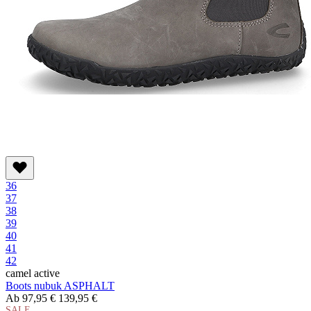
36
37
38
39
40
41
42
camel active
Boots nubuk ASPHALT
Ab
97,95 €
139,95 €
SALE