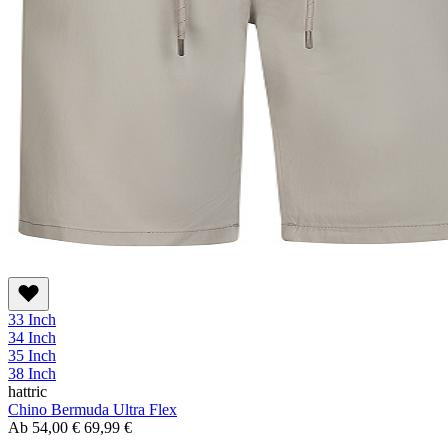
33 Inch
34 Inch
35 Inch
38 Inch
hattric
Chino Bermuda Ultra Flex
Ab
54,00 €
69,99 €