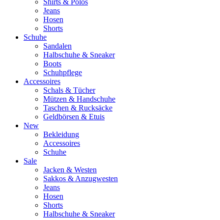
Shirts & Polos
Jeans
Hosen
Shorts
Schuhe
Sandalen
Halbschuhe & Sneaker
Boots
Schuhpflege
Accessoires
Schals & Tücher
Mützen & Handschuhe
Taschen & Rucksäcke
Geldbörsen & Etuis
New
Bekleidung
Accessoires
Schuhe
Sale
Jacken & Westen
Sakkos & Anzugwesten
Jeans
Hosen
Shorts
Halbschuhe & Sneaker