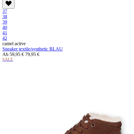
37
38
39
40
41
42
camel active
Sneaker textile/synthetic BLAU
Ab
59,95 €
79,95 €
SALE