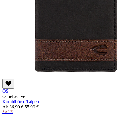
OS
camel active
Kombibörse Taipeh
Ab
36,99 €
55,99 €
SALE