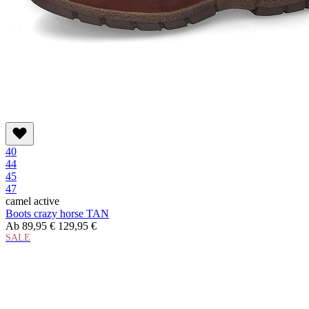
40
44
45
47
camel active
Boots crazy horse TAN
Ab
89,95 €
129,95 €
SALE