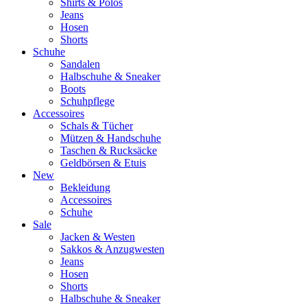
Shirts & Polos
Jeans
Hosen
Shorts
Schuhe
Sandalen
Halbschuhe & Sneaker
Boots
Schuhpflege
Accessoires
Schals & Tücher
Mützen & Handschuhe
Taschen & Rucksäcke
Geldbörsen & Etuis
New
Bekleidung
Accessoires
Schuhe
Sale
Jacken & Westen
Sakkos & Anzugwesten
Jeans
Hosen
Shorts
Halbschuhe & Sneaker