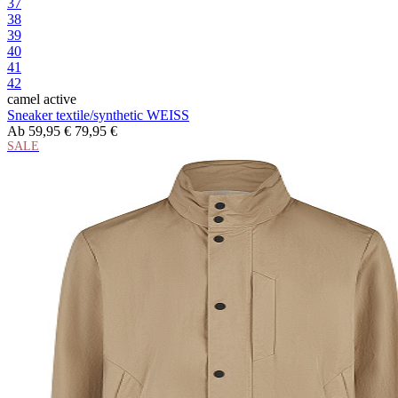
37
38
39
40
41
42
camel active
Sneaker textile/synthetic WEISS
Ab
59,95 €
79,95 €
SALE