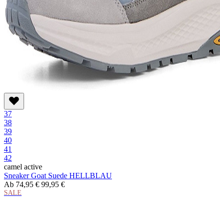
37
38
39
40
41
42
camel active
Sneaker Goat Suede HELLBLAU
Ab
74,95 €
99,95 €
SALE