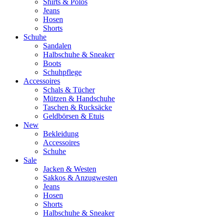
Shirts & Polos
Jeans
Hosen
Shorts
Schuhe
Sandalen
Halbschuhe & Sneaker
Boots
Schuhpflege
Accessoires
Schals & Tücher
Mützen & Handschuhe
Taschen & Rucksäcke
Geldbörsen & Etuis
New
Bekleidung
Accessoires
Schuhe
Sale
Jacken & Westen
Sakkos & Anzugwesten
Jeans
Hosen
Shorts
Halbschuhe & Sneaker