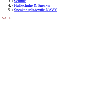
/
Schuhe
/
Halbschuhe & Sneaker
/
Sneaker split/textile NAVY
SALE