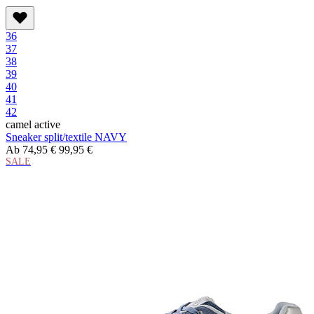
36
37
38
39
40
41
42
camel active
Sneaker split/textile NAVY
Ab
74,95 €
99,95 €
SALE