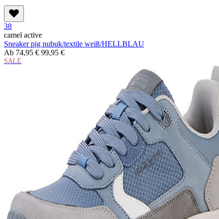
38
camel active
Sneaker pig nubuk/textile weiß/HELLBLAU
Ab
74,95 €
99,95 €
SALE