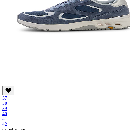
37
38
39
40
41
42
camel active