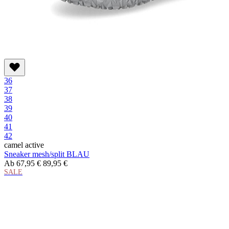
36
37
38
39
40
41
42
camel active
Sneaker mesh/split BLAU
Ab
67,95 €
89,95 €
SALE