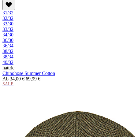
31/32
32/32
33/30
33/32
34/30
36/30
36/34
38/32
38/34
40/32
hattric
Chinohose Summer Cotton
Ab
34,00 €
69,99 €
SALE