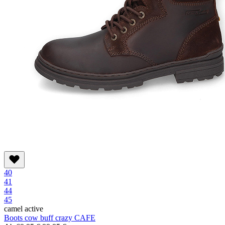
40
41
44
45
camel active
Boots cow buff crazy CAFE